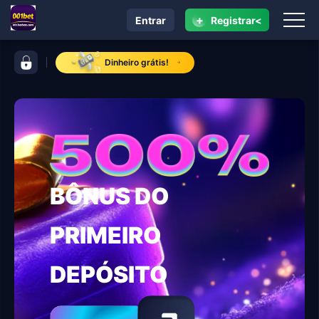
+
Entrar
Registrar<
navegação 001bet
barra de controle 001bet
Dinheiro grátis!
BÔNUS DO
PRIMEIRO
DEPÓSITO