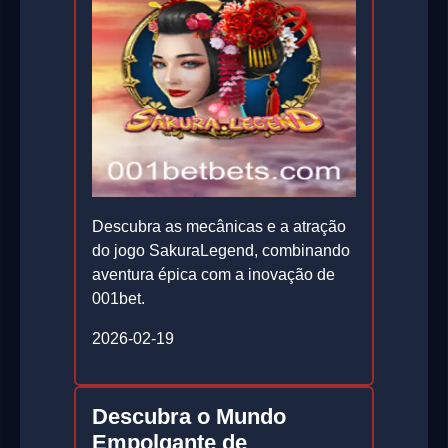
Descubra as mecânicas e a atração
do jogo SakuraLegend, combinando
aventura épica com a inovação de
001bet.
2026-02-19
Descubra o Mundo
Empolgante de