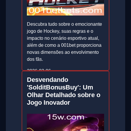
Descubra tudo sobre o emocionante
jogo de Hockey, suas regras e o
impacto no cenário esportivo atual,
além de como a 001bet proporciona
novas dimensões ao envolvimento
dos fãs.
2026-03-06
Desvendando
'SolditBonusBuy': Um
Olhar Detalhado sobre o
Jogo Inovador