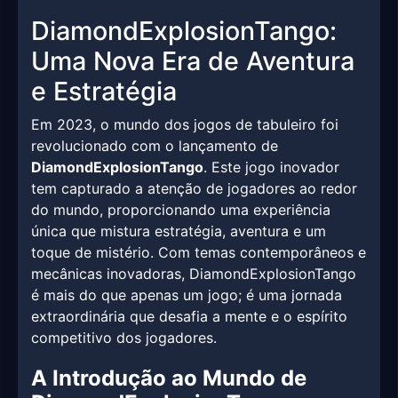
DiamondExplosionTango:
Uma Nova Era de Aventura
e Estratégia
Em 2023, o mundo dos jogos de tabuleiro foi
revolucionado com o lançamento de
DiamondExplosionTango
. Este jogo inovador
tem capturado a atenção de jogadores ao redor
do mundo, proporcionando uma experiência
única que mistura estratégia, aventura e um
toque de mistério. Com temas contemporâneos e
mecânicas inovadoras, DiamondExplosionTango
é mais do que apenas um jogo; é uma jornada
extraordinária que desafia a mente e o espírito
competitivo dos jogadores.
A Introdução ao Mundo de