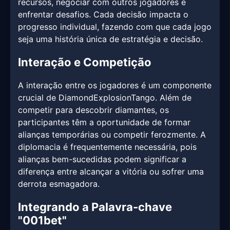
recursos, negociar com outros jogadores e
enfrentar desafios. Cada decisão impacta o
progresso individual, fazendo com que cada jogo
seja uma história única de estratégia e decisão.
Interação e Competição
A interação entre os jogadores é um componente
crucial de DiamondExplosionTango. Além de
competir para descobrir diamantes, os
participantes têm a oportunidade de formar
alianças temporárias ou competir ferozmente. A
diplomacia é frequentemente necessária, pois
alianças bem-sucedidas podem significar a
diferença entre alcançar a vitória ou sofrer uma
derrota esmagadora.
Integrando a Palavra-chave
"001bet"