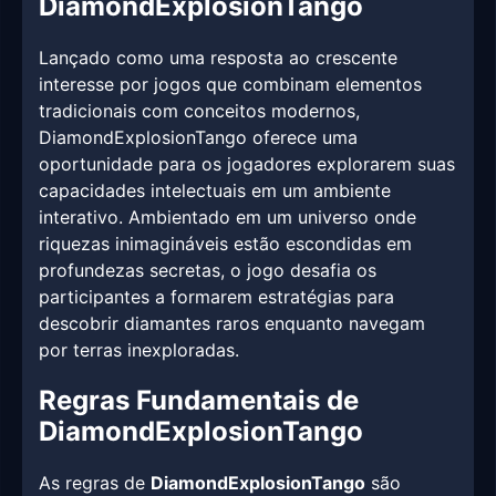
DiamondExplosionTango
Lançado como uma resposta ao crescente
interesse por jogos que combinam elementos
tradicionais com conceitos modernos,
DiamondExplosionTango oferece uma
oportunidade para os jogadores explorarem suas
capacidades intelectuais em um ambiente
interativo. Ambientado em um universo onde
riquezas inimagináveis estão escondidas em
profundezas secretas, o jogo desafia os
participantes a formarem estratégias para
descobrir diamantes raros enquanto navegam
por terras inexploradas.
Regras Fundamentais de
DiamondExplosionTango
As regras de
DiamondExplosionTango
são