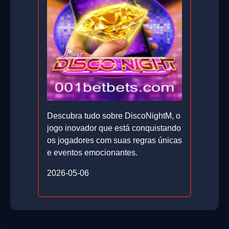
Descubra tudo sobre DiscoNightM, o
jogo inovador que está conquistando
os jogadores com suas regras únicas
e eventos emocionantes.
2026-05-06