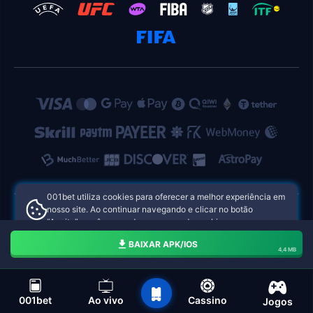
001bet utiliza cookies para oferecer a melhor experiência em
nosso site. Ao continuar navegando e clicar no botão
“Aceito”, você concorda com o uso de cookies.
001bet Cassinos Online nas Filipinas
Aceito
BAIXAR APK/IOS
4,4 MB
barra de navegação do 001bet
001bet
Ao vivo
Cassino
Jogos