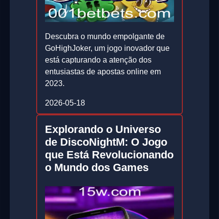
Descubra o mundo empolgante de
GoHighJoker, um jogo inovador que
está capturando a atenção dos
entusiastas de apostas online em
2023.
2026-05-18
Explorando o Universo
de DiscoNightM: O Jogo
que Está Revolucionando
o Mundo dos Games