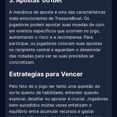
3. Apostas '001bet'
A mecânica de aposta é uma das características
mais emocionantes de TreasureBowl. Os
jogadores podem apostar suas moedas de ouro
em eventos específicos que ocorrem no jogo,
aumentando o risco e a recompensa. Para
participar, os jogadores colocam suas apostas
no recipiente central e aguardam o desenrolar
das rodadas para ver se suas previsões se
concretizam.
Estrategias para Vencer
Pelo fato de o jogo ser tanto uma questão de
sorte quanto de habilidade, entender quando
explorar, desafiar ou apostar é crucial. Jogadores
bem-sucedidos muitas vezes enfatizam o
equilíbrio entre acumular recursos e gastar