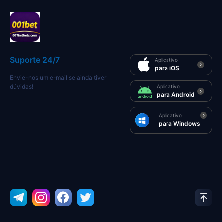
Suporte 24/7
Aplicativo
para iOS
Envie-nos um e-mail se ainda tiver
dúvidas!
Aplicativo
para Android
Aplicativo
para Windows