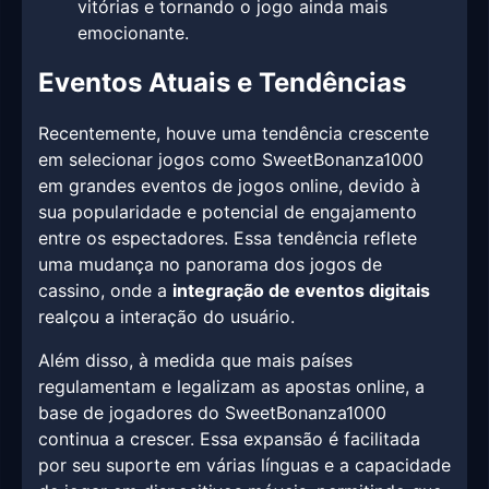
vitórias e tornando o jogo ainda mais
emocionante.
Eventos Atuais e Tendências
Recentemente, houve uma tendência crescente
em selecionar jogos como SweetBonanza1000
em grandes eventos de jogos online, devido à
sua popularidade e potencial de engajamento
entre os espectadores. Essa tendência reflete
uma mudança no panorama dos jogos de
cassino, onde a
integração de eventos digitais
realçou a interação do usuário.
Além disso, à medida que mais países
regulamentam e legalizam as apostas online, a
base de jogadores do SweetBonanza1000
continua a crescer. Essa expansão é facilitada
por seu suporte em várias línguas e a capacidade