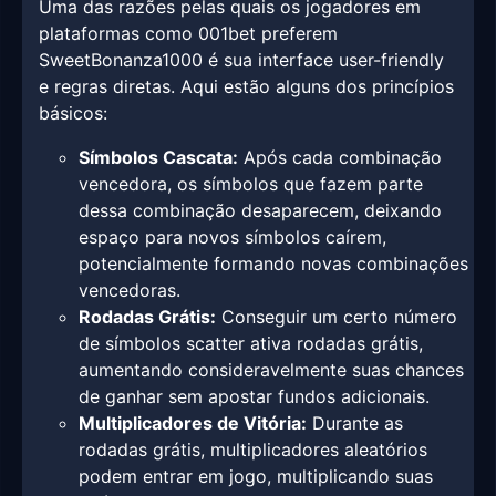
Uma das razões pelas quais os jogadores em
plataformas como 001bet preferem
SweetBonanza1000 é sua interface user-friendly
e regras diretas. Aqui estão alguns dos princípios
básicos:
Símbolos Cascata:
Após cada combinação
vencedora, os símbolos que fazem parte
dessa combinação desaparecem, deixando
espaço para novos símbolos caírem,
potencialmente formando novas combinações
vencedoras.
Rodadas Grátis:
Conseguir um certo número
de símbolos scatter ativa rodadas grátis,
aumentando consideravelmente suas chances
de ganhar sem apostar fundos adicionais.
Multiplicadores de Vitória:
Durante as
rodadas grátis, multiplicadores aleatórios
podem entrar em jogo, multiplicando suas