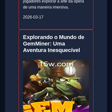
jogadores explorar a arte da ópera
de uma maneira imersiva.
2026-03-17
Explorando o Mundo de
GemMiner: Uma
Aventura Inesquecível