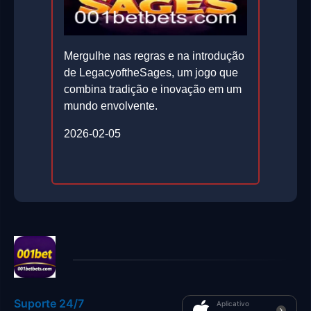
Mergulhe nas regras e na introdução
de LegacyoftheSages, um jogo que
combina tradição e inovação em um
mundo envolvente.
2026-02-05
Suporte 24/7
Aplicativo