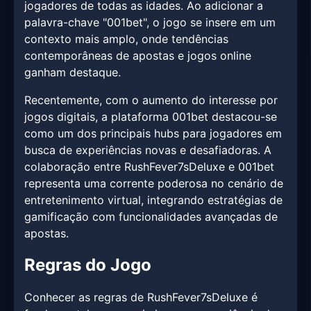
jogadores de todas as idades. Ao adicionar a
palavra-chave "001bet", o jogo se insere em um
contexto mais amplo, onde tendências
contemporâneas de apostas e jogos online
ganham destaque.
Recentemente, com o aumento do interesse por
jogos digitais, a plataforma 001bet destacou-se
como um dos principais hubs para jogadores em
busca de experiências novas e desafiadoras. A
colaboração entre RushFever7sDeluxe e 001bet
representa uma corrente poderosa no cenário de
entretenimento virtual, integrando estratégias de
gamificação com funcionalidades avançadas de
apostas.
Regras do Jogo
Conhecer as regras de RushFever7sDeluxe é