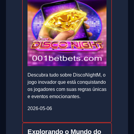
Descubra tudo sobre DiscoNightM, o
jogo inovador que está conquistando
os jogadores com suas regras únicas
e eventos emocionantes.
2026-05-06
Explorando o Mundo do