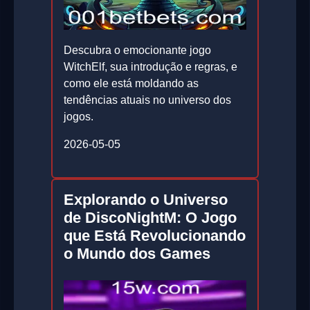
Descubra o emocionante jogo
WitchElf, sua introdução e regras, e
como ele está moldando as
tendências atuais no universo dos
jogos.
2026-05-05
Explorando o Universo
de DiscoNightM: O Jogo
que Está Revolucionando
o Mundo dos Games