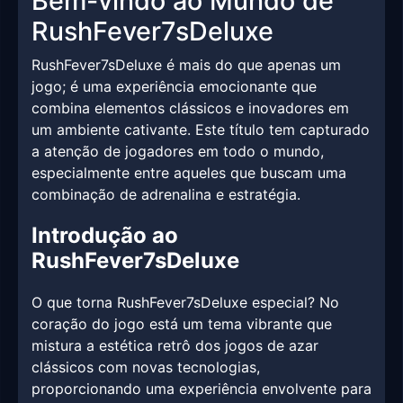
Bem-vindo ao Mundo de
RushFever7sDeluxe
RushFever7sDeluxe é mais do que apenas um
jogo; é uma experiência emocionante que
combina elementos clássicos e inovadores em
um ambiente cativante. Este título tem capturado
a atenção de jogadores em todo o mundo,
especialmente entre aqueles que buscam uma
combinação de adrenalina e estratégia.
Introdução ao
RushFever7sDeluxe
O que torna RushFever7sDeluxe especial? No
coração do jogo está um tema vibrante que
mistura a estética retrô dos jogos de azar
clássicos com novas tecnologias,
proporcionando uma experiência envolvente para