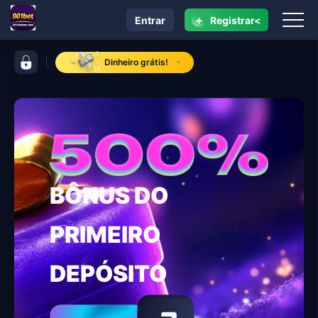
+
Entrar
Registrar<
navegação 001bet
barra de controle 001bet
Dinheiro grátis!
BÔNUS DO
PRIMEIRO
DEPÓSITO