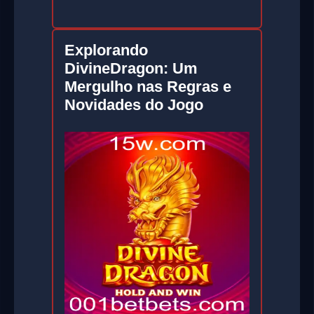
Explorando
DivineDragon: Um
Mergulho nas Regras e
Novidades do Jogo