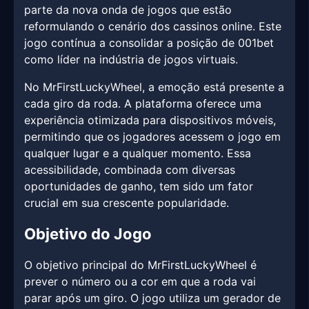
parte da nova onda de jogos que estão
reformulando o cenário dos cassinos online. Este
jogo contínua a consolidar a posição de 001bet
como líder na indústria de jogos virtuais.
No MrFirstLuckyWheel, a emoção está presente a
cada giro da roda. A plataforma oferece uma
experiência otimizada para dispositivos móveis,
permitindo que os jogadores acessem o jogo em
qualquer lugar e a qualquer momento. Essa
acessibilidade, combinada com diversas
oportunidades de ganho, tem sido um fator
crucial em sua crescente popularidade.
Objetivo do Jogo
O objetivo principal do MrFirstLuckyWheel é
prever o número ou a cor em que a roda vai
parar após um giro. O jogo utiliza um gerador de