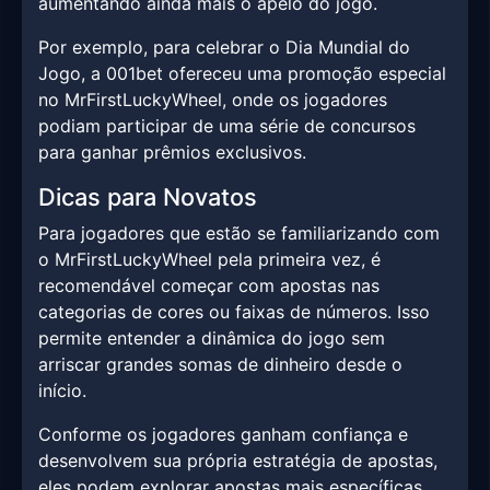
aumentando ainda mais o apelo do jogo.
Por exemplo, para celebrar o Dia Mundial do
Jogo, a 001bet ofereceu uma promoção especial
no MrFirstLuckyWheel, onde os jogadores
podiam participar de uma série de concursos
para ganhar prêmios exclusivos.
Dicas para Novatos
Para jogadores que estão se familiarizando com
o MrFirstLuckyWheel pela primeira vez, é
recomendável começar com apostas nas
categorias de cores ou faixas de números. Isso
permite entender a dinâmica do jogo sem
arriscar grandes somas de dinheiro desde o
início.
Conforme os jogadores ganham confiança e
desenvolvem sua própria estratégia de apostas,
eles podem explorar apostas mais específicas