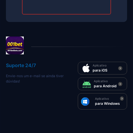
Suporte 24/7
Aplicativo
para iOS
Envie-nos um e-mail se ainda tiver
dúvidas!
Aplicativo
para Android
Aplicativo
para Windows