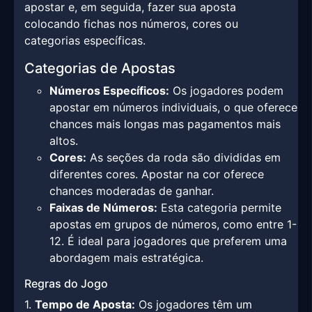
apostar e, em seguida, fazer sua aposta
colocando fichas nos números, cores ou
categorias específicas.
Categorias de Apostas
Números Específicos:
Os jogadores podem
apostar em números individuais, o que oferece
chances mais longas mas pagamentos mais
altos.
Cores:
As seções da roda são divididas em
diferentes cores. Apostar na cor oferece
chances moderadas de ganhar.
Faixas de Números:
Esta categoria permite
apostas em grupos de números, como entre 1-
12. É ideal para jogadores que preferem uma
abordagem mais estratégica.
Regras do Jogo
1.
Tempo de Aposta:
Os jogadores têm um