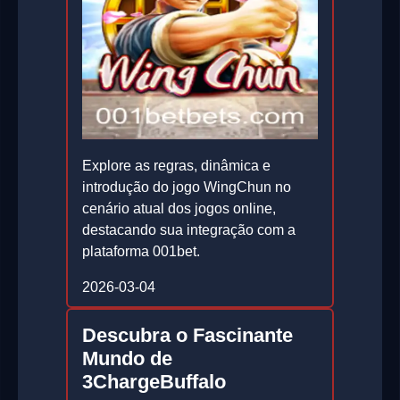
Explore as regras, dinâmica e
introdução do jogo WingChun no
cenário atual dos jogos online,
destacando sua integração com a
plataforma 001bet.
2026-03-04
Descubra o Fascinante
Mundo de
3ChargeBuffalo