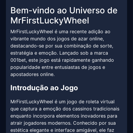
Bem-vindo ao Universo de
MrFirstLuckyWheel
MrFirstLuckyWheel é uma recente adição ao
vibrante mundo dos jogos de azar online,
destacando-se por sua combinação de sorte,
estratégia e emoção. Lançado sob a marca
001bet, este jogo está rapidamente ganhando
popularidade entre entusiastas de jogos e
apostadores online.
Introdução ao Jogo
MrFirstLuckyWheel é um jogo de roleta virtual
que captura a emoção dos cassinos tradicionais
enquanto incorpora elementos inovadores para
atrair jogadores modernos. Conhecido por sua
estética elegante e interface amigável, ele faz