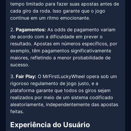
tempo limitado para fazer suas apostas antes de
cada giro da roda. Isso garante que o jogo
continue em um ritmo emocionante.
2.
Pagamentos:
As odds de pagamento variam
de acordo com a dificuldade em prever o
resultado. Apostas em números específicos, por
exemplo, têm pagamentos significativamente
maiores, refletindo a menor probabilidade de
sucesso.
3.
Fair Play:
O MrFirstLuckyWheel opera sob um
rigoroso regulamento de jogo justo, e a
plataforma garante que todos os giros sejam
realizados por meio de um sistema codificado
aleatoriamente, independentemente das apostas
feitas.
Experiência do Usuário