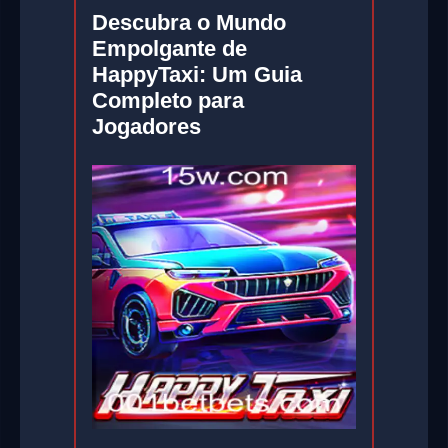
Descubra o Mundo
Empolgante de
HappyTaxi: Um Guia
Completo para
Jogadores