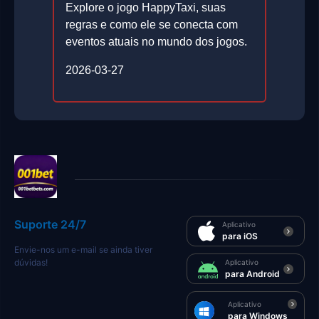
Explore o jogo HappyTaxi, suas
regras e como ele se conecta com
eventos atuais no mundo dos jogos.
2026-03-27
Suporte 24/7
Aplicativo
para iOS
Envie-nos um e-mail se ainda tiver
dúvidas!
Aplicativo
para Android
Aplicativo
para Windows