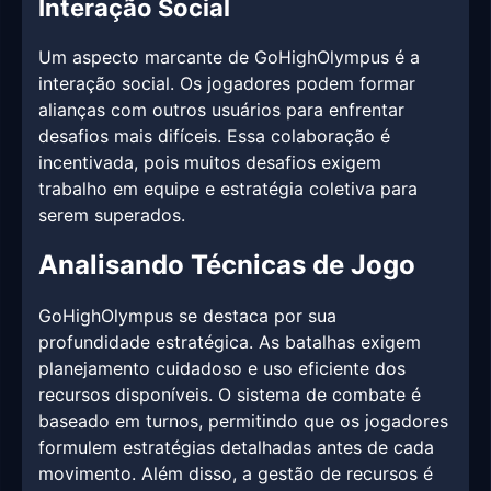
Interação Social
Um aspecto marcante de GoHighOlympus é a
interação social. Os jogadores podem formar
alianças com outros usuários para enfrentar
desafios mais difíceis. Essa colaboração é
incentivada, pois muitos desafios exigem
trabalho em equipe e estratégia coletiva para
serem superados.
Analisando Técnicas de Jogo
GoHighOlympus se destaca por sua
profundidade estratégica. As batalhas exigem
planejamento cuidadoso e uso eficiente dos
recursos disponíveis. O sistema de combate é
baseado em turnos, permitindo que os jogadores
formulem estratégias detalhadas antes de cada
movimento. Além disso, a gestão de recursos é