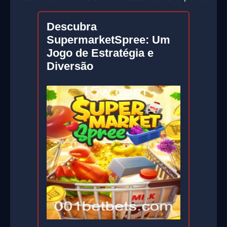
Descubra
SupermarketSpree: Um
Jogo de Estratégia e
Diversão