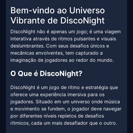
Bem-vindo ao Universo
Vibrante de DiscoNight
DiscoNight não é apenas um jogo; é uma viagem
interativa através de ritmos pulsantes e visuais
deslumbrantes. Com seus desafios únicos e
mecânicas envolventes, tem capturado a
imaginação de jogadores ao redor do mundo.
O Que é DiscoNight?
DiscoNight é um jogo de ritmo e estratégia que
oferece uma experiência imersiva para os
jogadores. Situado em um universo onde música
e movimento se fundem, o jogador deve navegar
por diferentes níveis repletos de desafios
rítmicos, cada um mais desafiador que o outro.