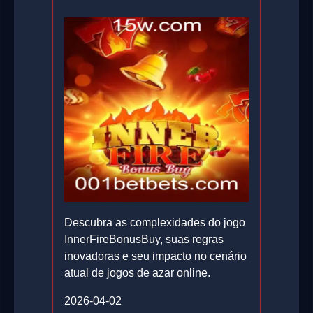
Descubra as complexidades do jogo
InnerFireBonusBuy, suas regras
inovadoras e seu impacto no cenário
atual de jogos de azar online.
2026-04-02