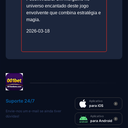
universo encantado deste jogo
envolvente que combina estratégia e
magia.
2026-03-18
Suporte 24/7
Aplicativo
para iOS
Envie-nos um e-mail se ainda tiver
dúvidas!
Aplicativo
para Android