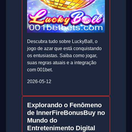
Descubra tudo sobre LuckyBall, o
jogo de azar que está conquistando
os entusiastas. Saiba como jogar,
suas regras atuais e a integração
com 001bet.
2026-05-12
Explorando o Fenômeno
de InnerFireBonusBuy no
Mundo do
Entretenimento Digital